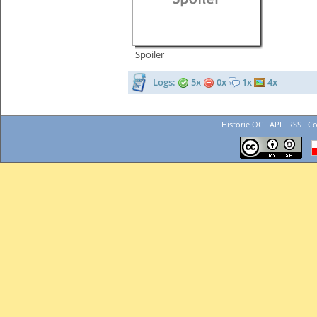
Spoiler
Logs:
5x
0x
1x
4x
Historie OC
API
RSS
Co