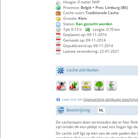
Hoogte: 0 meter NAP
Provincie:
België > Prov. Limburg (BE)
Cache soort:
Traditionele Cache
Grootte:
Klein
Status:
Kan gezocht worden
Tijd: 0:15 h
Lengte: 0.70 km
Geplaatst op: 09-11-2014
Gemaakt op: 09-11-2014
Gepubliceerd op: 09-11-2014
Laatste verandering: 22-01-2021
Cache attributen
Lees ook het
Opencaching attributen beschrijvi
Beschrijving
NL
De cachenaam doet vermoeden dat er hier flink 
zijn omdat dit een plekje is wat iets hoger ligt 
De cache zelf ligt op één van de vele paden die
wandelen. Helaas is dit één van de paden die n