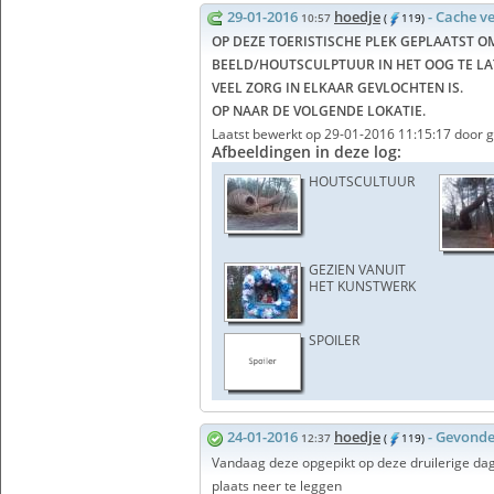
29-01-2016
hoedje
- Cache v
10:57
(
119)
OP DEZE TOERISTISCHE PLEK GEPLAATST O
BEELD/HOUTSCULPTUUR
IN HET OOG TE L
VEEL ZORG IN ELKAAR GEVLOCHTEN IS.
OP NAAR DE VOLGENDE LOKATIE.
Laatst bewerkt op 29-01-2016 11:15:17 door g
Afbeeldingen in deze log:
HOUTSCULTUUR
GEZIEN VANUIT
HET KUNSTWERK
SPOILER
24-01-2016
hoedje
- Gevond
12:37
(
119)
Vandaag deze opgepikt op deze druilerige dag
plaats neer te leggen