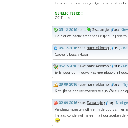
Deze cache is vandaag uitgeroepen tot cache
GEFELICITEERD!!!
OC Team
05-12-2016
Zwaantje
- Ge
16:13
(
88)
De nieuwe cache staat natuurlijk nu bij ons t
05-12-2016
harrieklomp
- K
16:12
(
358)
Cache is beschikbaar.
05-12-2016
harrieklomp
- E
16:07
(
358)
Er is weer een nieuwe kist met nieuwe inhoud.
29-09-2016
harrieklomp
- Ti
13:30
(
358)
Kist lijkt helaas verdwenen te zijn. We zulle
02-09-2016
Zwaantje
- Niet 
16:35
(
88)
Vandaag moesten wij hier in de buurt zijn en
Helaas konden wij na een half uur zoeken de 