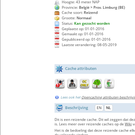
Hoogte: 43 meter NAP
Provincie:
België > Prov. Limburg (BE)
Cache soort:
Reizend
Grootte:
Normaal
Status:
Kan gezocht worden
Geplaatst op: 01-01-2016
Gemaakt op: 01-01-2016
Gepubliceerd op: 01-01-2016
Laatste verandering: 08-05-2019
Cache attributen
Lees ook het
Opencaching attributen beschrijvi
Beschrijving
EN
NL
Dit is een reizende cache. Dit wil zeggen dat
is. Lees meer over reizende caches op de
Wiki
v
Het is de bedoeling dat deze reizende cache elk
de volgende vinders.