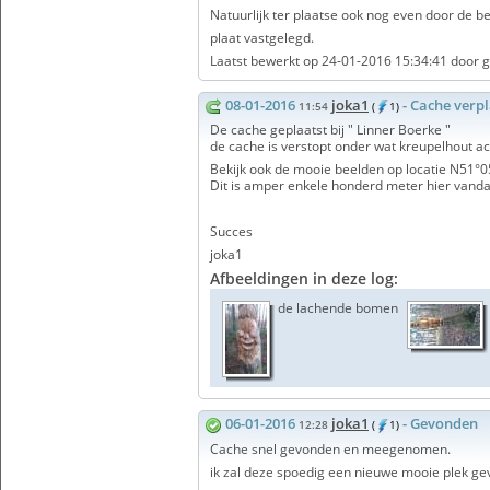
Natuurlijk ter plaatse ook nog even door de b
plaat vastgelegd.
Laatst bewerkt op 24-01-2016 15:34:41 door g
08-01-2016
joka1
- Cache verp
11:54
(
1)
De cache geplaatst bij " Linner Boerke "
de cache is verstopt onder wat kreupelhout ac
Bekijk ook de mooie beelden op locatie N51°
Dit is amper enkele honderd meter hier vandaa
Succes
joka1
Afbeeldingen in deze log:
de lachende bomen
06-01-2016
joka1
- Gevonden
12:28
(
1)
Cache snel gevonden en meegenomen.
ik zal deze spoedig een nieuwe mooie plek ge