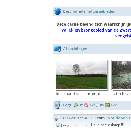
Beschermde natuurgebieden
Deze cache bevind zich waarschijnli
Vallei- en brongebied van de Zwar
vengeb
Afbeeldingen
In de buurt van startpunt
Uitzicht v
Logs:
3x
1x
0x
12x
01-08-2018
OC Team
- Notitie van
00:00
Hallo harrieklomp !!!