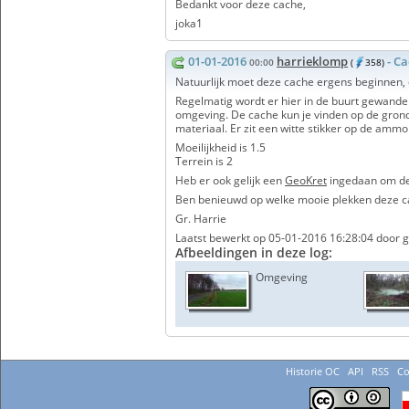
Bedankt voor deze cache,
joka1
01-01-2016
harrieklomp
- C
00:00
(
358)
Natuurlijk moet deze cache ergens beginnen, d
Regelmatig wordt er hier in de buurt gewandel
omgeving. De cache kun je vinden op de grond
materiaal. Er zit een witte stikker op de ammo
Moeilijkheid is 1.5
Terrein is 2
Heb er ook gelijk een
GeoKret
ingedaan om dez
Ben benieuwd op welke mooie plekken deze c
Gr. Harrie
Laatst bewerkt op 05-01-2016 16:28:04 door g
Afbeeldingen in deze log:
Omgeving
Historie OC
API
RSS
Co