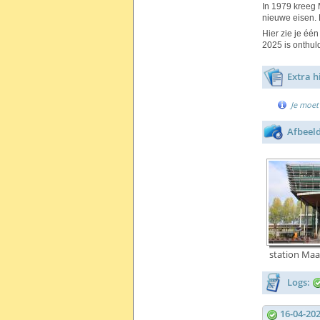
In 1979 kreeg 
nieuwe eisen. 
Hier zie je één
2025 is onthul
Extra h
Je moet 
Afbeel
station Maa
Logs:
16-04-20