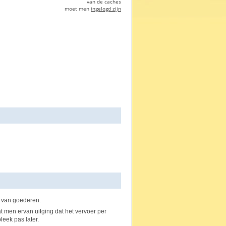
van de caches
moet men
ingelogd zijn
g van goederen.
t men ervan uitging dat het vervoer per
eek pas later.