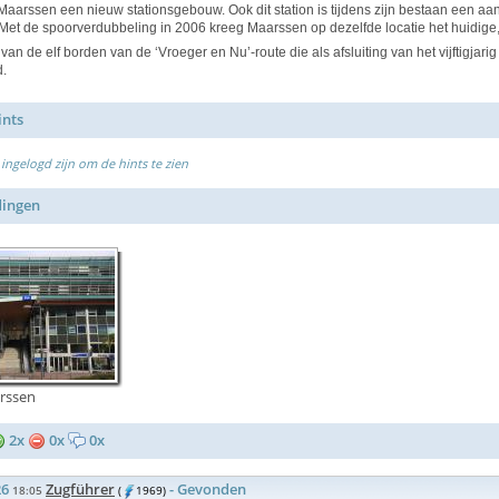
Maarssen een nieuw stationsgebouw. Ook dit station is tijdens zijn bestaan een a
Met de spoorverdubbeling in 2006 kreeg Maarssen op dezelfde locatie het huidige, 
 van de elf borden van de ‘Vroeger en Nu’-route die als afsluiting van het vijftigja
d.
ints
ingelogd zijn om de hints te zien
dingen
rssen
2x
0x
0x
26
Zugführer
- Gevonden
18:05
(
1969)