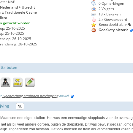
eter NAP
0 Opmerkingen
Nederland > Utrecht
2
Volgers
rt:
Traditionele Cache
18 x Bekeken
icro
2 x Gewaardeerd
n gezocht worden
Beoordeeld als:
n/b
op: 25-10-2025
GeoKrety historie
p: 25-10-2025
erd op: 26-10-2025
randering: 28-10-2025
ttributen
et
Opencaching attributen beschrijving
artikel.
jving
NL
 Maarssen een eigen station. Het was een eenvoudige stopplaats voor de oversla
g, net als bij veel andere dorpen, buiten de dorpskern. Dit was bewust gedaan, omda
lijk uit goederen zou bestaan. Dat ook mensen de trein als vervoermiddel kozen bl