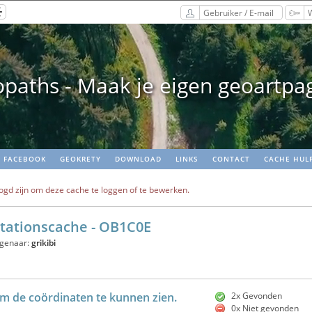
paths - Maak je eigen geoartpa
FACEBOOK
GEOKRETY
DOWNLOAD
LINKS
CONTACT
CACHE HUL
ogd zijn om deze cache te loggen of te bewerken.
tationscache - OB1C0E
igenaar:
grikibi
m de coördinaten te kunnen zien.
2x Gevonden
0x Niet gevonden