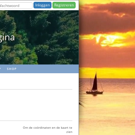
Registreren
gina
P
SHOP
Om de coördinaten en de kaart te
zien