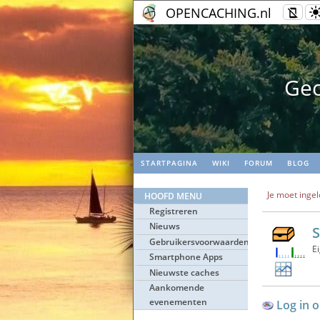
OPENCACHING.nl
erk
Geo
STARTPAGINA
WIKI
FORUM
BLOG
Je moet ingel
HOOFD MENU
Registreren
Nieuws
S
Gebruikersvoorwaarden
E
Smartphone Apps
Nieuwste caches
Aankomende
evenementen
Log in o