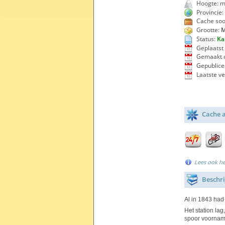
Hoogte: m
Provincie:
Cache soo
Grootte:
M
Status:
Ka
Geplaatst 
Gemaakt o
Gepublice
Laatste ve
Cache a
Lees ook h
Beschri
Al in 1843 had
Het station la
spoor voorname