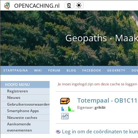
OPENCACHING.nl
Geopaths - Maak
STARTPAGINA
WIKI
FORUM
BLOG
FACEBOOK
GEOKRETY
DO
Je moet ingelogd zijn om deze cache te loggen
HOOFD MENU
Registreren
Nieuws
Totempaal - OB1C11
Gebruikersvoorwaarden
Eigenaar:
grikibi
Smartphone Apps
Nieuwste caches
Aankomende
evenementen
Log in om de coördinaten te kun