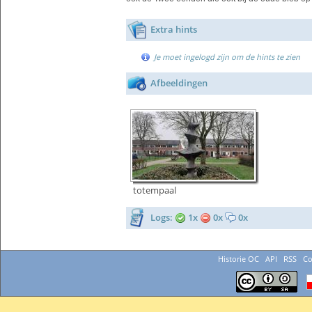
Extra hints
Je moet ingelogd zijn om de hints te zien
Afbeeldingen
totempaal
Logs:
1x
0x
0x
Historie OC
API
RSS
Co