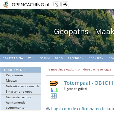
OPENCACHING.nl
Geopaths - Maak
STARTPAGINA
WIKI
FORUM
BLOG
FACEBOOK
GEOKRETY
DO
Je moet ingelogd zijn om deze cache te loggen
HOOFD MENU
Registreren
Nieuws
Totempaal - OB1C11
Gebruikersvoorwaarden
Eigenaar:
grikibi
Smartphone Apps
Nieuwste caches
Aankomende
evenementen
Log in om de coördinaten te kun