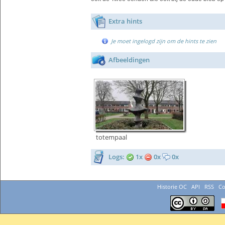
Extra hints
Je moet ingelogd zijn om de hints te zien
Afbeeldingen
totempaal
Logs:
1x
0x
0x
Historie OC
API
RSS
Co