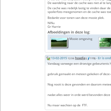
De wandeling naar de cache was niet al te la
De cache was redelijk lastig te vinden daar de 
spoilerfoto meegenomen en de cache was toen
Bedankt voor tonen van deze mooie plek.
NiNu
Gr Harrie
Afbeeldingen in deze log:
Mooie omgeving
13-02-2015
hoedje
- Er is o
12:56
(
119)
Vandaag vanwege een droevige gebeurtenis hi
gebruik gemaakt en meteen gekeken of deze e
Nog nooit is deze gevonden en daarom metee
nadat alles weer in orde werd bevonden deze
Nu maar wachten op de FTF.