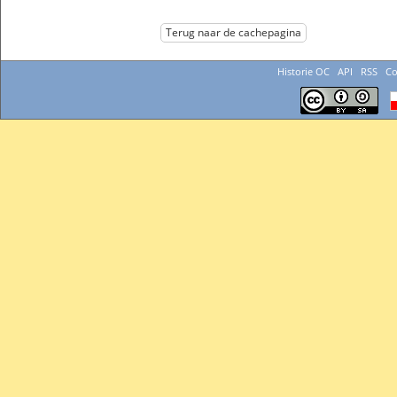
Terug naar de cachepagina
Historie OC
API
RSS
Co