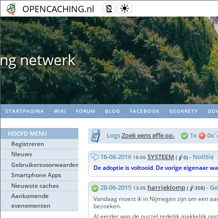
OPENCACHING.nl
Geopaths - Maak
STARTPAGINA
WIKI
FORUM
BLOG
FACEBOOK
GEOKRETY
DO
HOOFD MENU
Logs
Zoek eens effe op.
1x
0x
Registreren
Nieuws
16-08-2016
SYSTEEM
- Notitie
18:06
(
0)
Gebruikersvoorwaarden
De adoptie is voltooid. De vorige eigenaar w
Smartphone Apps
Nieuwste caches
28-06-2015
harrieklomp
- G
13:05
(
358)
Aankomende
Vandaag moest ik in Nijmegen zijn om een aa
evenementen
bezoeken.
Al eerder was de puzzel redelijk makkelijk o