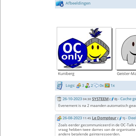
Afbeeldingen
Kuniberg
Geister-M
Logs:
3
2
0x
1x
26-10-2023
SYSTEEM
- Cache g
04:30
(
0)
Evenement is na 2 maanden automatisch gear
26-08-2023
Le Dompteur
- De
11:45
(
1)
Zoals eerder gecommuniceerd in de OC-Talk w
vraag hebben twee dames van de organisatie o
andere betalende geïnteresseerden.