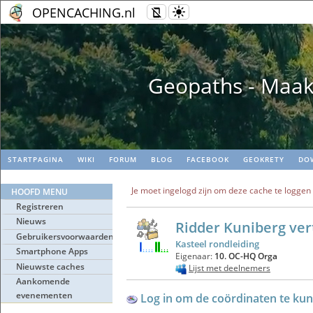
OPENCACHING.nl
Geopaths - Maak
STARTPAGINA
WIKI
FORUM
BLOG
FACEBOOK
GEOKRETY
DO
Je moet ingelogd zijn om deze cache te loggen
HOOFD MENU
Registreren
Nieuws
Ridder Kuniberg ver
Gebruikersvoorwaarden
Kasteel rondleiding
Smartphone Apps
Eigenaar:
10. OC-HQ Orga
Nieuwste caches
Lijst met deelnemers
Aankomende
evenementen
Log in om de coördinaten te kun