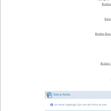
Ridder
Edwi
Ridder Kuni
Ridder 
Extra hints
Je moet ingelogd zijn om de hints te zien