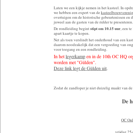
Laten we een kijkje nemen in het kasteel. In opd
we hebben een expert van de
kasteelbouwverenig
overtuigen om de historische gebeurtenissen en d
juweel aan de gasten van de ridder te presenteren.
stipt om 10.15 uur
De rondleiding begint
, een te
apart kaartje te kopen.
Net als toen verslindt het onderhoud van een ka
daarom noodzakelijk dat een vergoeding van ong
voor toegang en een rondleiding.
In het
legerkamp
en in de 10th OC HQ orga
worden met "Gülden".
Deze link legt de Gülden uit
.
Zodat de zandloper je niet duizelig maakt van de 
De h
OC Onl
vrijdag 25