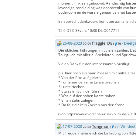
moment flink aan gebouwd. Aandachtig luisterd
levendige rondleiding was doordrenkt van humo
ouderdom en de ware eigenaar van het kasteel
Een oprecht dankwoord komt toe aan allen die
T2.0 D1.0 SEvent 10:30 DL:OC17711
26-08-2023
fraggle_DE
- Deel
00:00
(
0)
Die üblichen Führungen mit vielen Zahlen, Da
Tourguide mit allerlei Anekdoten und Sprichw
Vielen Dank für den interessanten Ausflug!
p.s. hier noch ein paar Phrasen mit mittelalter
* Von der Pike auf gelernt!
* Für Jemanden eine Lanze brechen
* Lunte riechen
* Etwas im Schilde führen
* Was auf der hohen Kante haben
* Einen Zahn zulegen
* Da fällt dir kein Zacken aus der Krone
(von https://www.vorschau-rueckblick.de/2019
17-07-2023
Tungmar
- Wil de
22:58
(
3)
Mit Freuden nehme ich die Einladung von Ritt