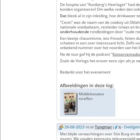
De hospita van "Kuniberg's Heerlager" had d
konden organiseren!
Om welke reden dan ook.
Dat
bleek al in zijn inleiding, hoe drinkwater 
"Cevin" was de naam van de cowboy uit Okla
nationale voetbalteam, reisleider is/was en b
onderhoudende
rondleidingen door "oude r
Een beetje chauvinisme, iets frivools, feiten 
schatten in een zeer interessant licht.
Zelfs vo
onbekend nummer over het noorden van het k
Na de tour gaf hij de podcast "
Konservenradi
Zoals de Vorlogs het erover eens zijn: als je 
Bedankt voor het evenement
Afbeeldingen in deze log:
Middeleeuwse
straffen
26-08-2023
Tungmar
- Deelge
10:30
(
3)
Met blijde verwachtingen over Slot Burg en de
muren. We zouden geenszins teleurgesteld word