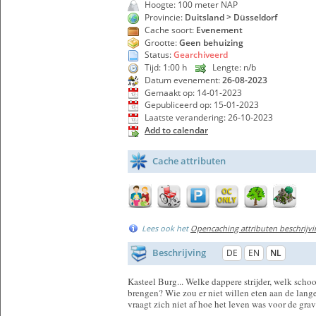
Hoogte: 100 meter NAP
Provincie:
Duitsland > Düsseldorf
Cache soort:
Evenement
Grootte:
Geen behuizing
Status:
Gearchiveerd
Tijd: 1:00 h
Lengte: n/b
Datum evenement:
26-08-2023
Gemaakt op: 14-01-2023
Gepubliceerd op: 15-01-2023
Laatste verandering: 26-10-2023
Add to calendar
Cache attributen
Lees ook het
Opencaching attributen beschrijvi
Beschrijving
DE
EN
NL
Kasteel Burg... Welke dappere strijder, welk sch
brengen? Wie zou er niet willen eten aan de lang
vraagt ​​zich niet af hoe het leven was voor de gr