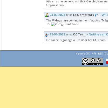
führen zu lassen und mir ihre Geschichten zu
Organisation.
04-02-2023
Le Dompteur
- Wil
12:34
(
1)
The
Vikings
are coming in their flagship "
Måg
+5
15-01-2023
OC Team
- Notitie van
15:57
De cache is goedgekeurd door het OC Team
Historie OC
API
RSS
Co