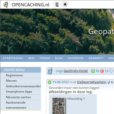
OPENCACHING.nl
Geopaths - Maak
STARTPAGINA
WIKI
FORUM
BLOG
FACEBOOK
GEOKRETY
DO
HOOFD MENU
Logs
GeoKrety-Hotel
5x
1x
Registreren
Nieuws
15-06-2022
DeZwarteKapitein
11:32
(
3)
Gebruikersvoorwaarden
Gevonden maar niet kunnen loggen
Smartphone Apps
Afbeeldingen in deze log:
Nieuwste caches
Afbeelding 1
Aankomende
evenementen